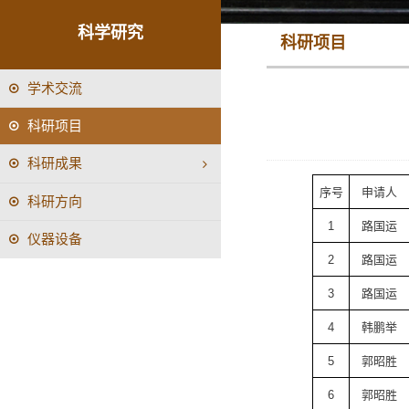
科学研究
科研项目
学术交流
科研项目
科研成果
序号
申请人
科研方向
1
路国运
仪器设备
2
路国运
3
路国运
4
韩鹏举
5
郭昭胜
6
郭昭胜