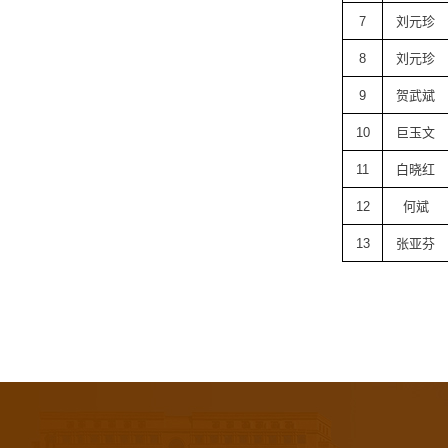
7
刘元珍
8
刘元珍
9
贺武斌
10
巨玉文
11
白晓红
12
何斌
13
张亚芬