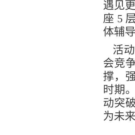
遇见更
座 5
体辅
活
会竞
撑，
时期
动突
为未