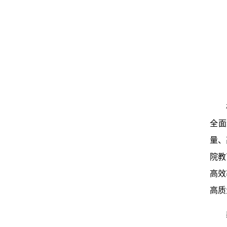
全面
量、
院教
高效
高质