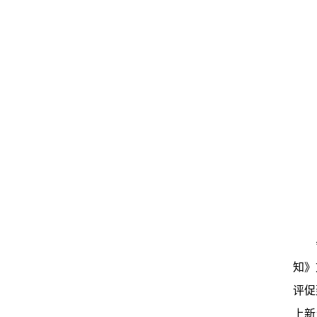
知》
评促
上新