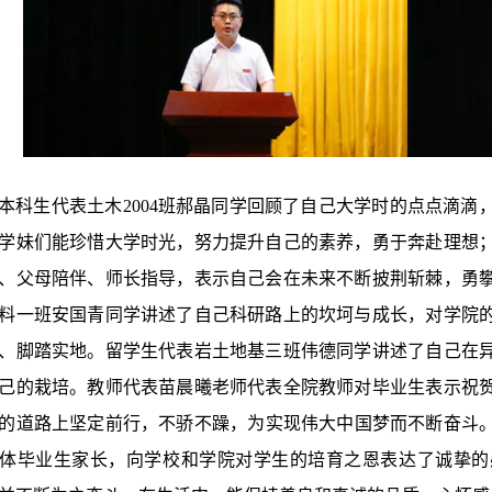
本科生代表土木2004班郝晶同学回顾了自己大学时的点点滴
学妹们能珍惜大学时光，努力提升自己的素养，勇于奔赴理想
、父母陪伴、师长指导，表示自己会在未来不断披荆斩棘，勇
料一班安国青同学讲述了自己科研路上的坎坷与成长，对学院
、脚踏实地。留学生代表岩土地基三班伟德同学讲述了自己在
己的栽培。教师代表苗晨曦老师代表全院教师对毕业生表示祝
的道路上坚定前行，不骄不躁，为实现伟大中国梦而不断奋斗。
体毕业生家长，向学校和学院对学生的培育之恩表达了诚挚的