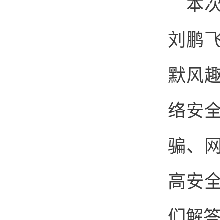
本
刘鹏
默风
络安
骗、
高安
们解