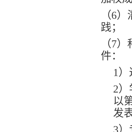
（6）
践；
（7）
件：
1
2
以
发
3