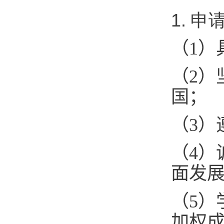
1. 
（1）
（2）
国；
（3）
（4）
面发
（5）
加权成