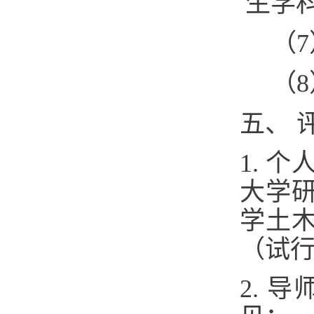
生学
（
（
五、 
1. 
大学
学土
（试
2. 