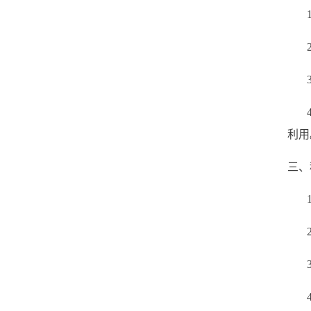
利用
三、
1
2
3
4