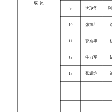
成
员
9
沈玲华
副
10
张旭红
11
郭秀华
12
牛力军
13
张耀烨