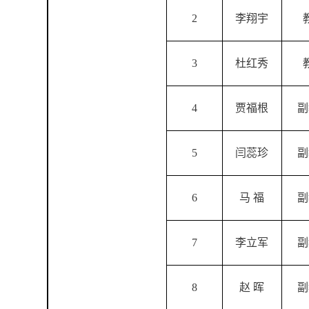
2
李翔宇
3
杜红秀
4
贾福根
副
5
闫蕊珍
副
6
马
福
副
7
李立军
副
8
赵
晖
副