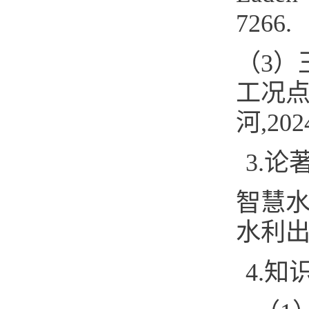
7266.
（3）
工况点
河,2024
3.论
智慧水
水利出
4.知