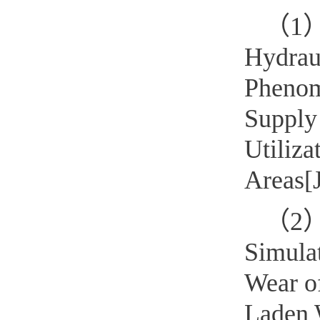
（1）C
Hydraul
Phenom
Supply 
Utiliza
Areas[J
（2）C
Simulat
Wear o
Laden 