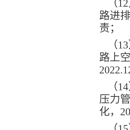
（1
路进排气
责；
（1
路上空
2022
（1
压力
化，20
（1