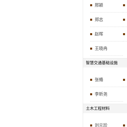
邢颖
郑志
赵晖
王晓冉
智慧交通基础设施
张翛
李昕尧
土木工程材料
刘元珍