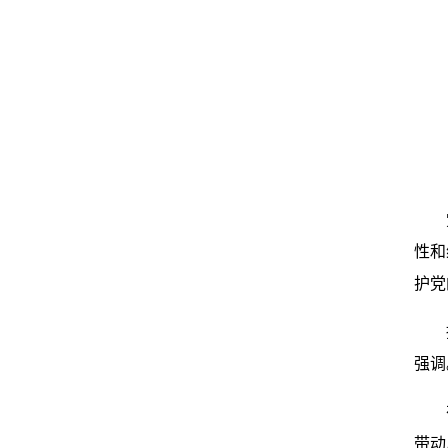
性和
护党
强调
带动